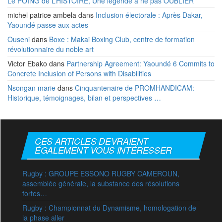
Le POING de L’HISTOIRE, Une légende à ne pas OUBLIER
michel patrice ambela
dans
Inclusion électorale : Après Dakar,
Yaoundé passe aux actes
Ouseni
dans
Boxe : Makai Boxing Club, centre de formation
révolutionnaire du noble art
Victor Ebako
dans
Partnership Agreement: Yaoundé 6 Commits to
Concrete Inclusion of Persons with Disabilities
Nsongan marie
dans
Cinquantenaire de PROMHANDICAM:
Historique, témoignages, bilan et perspectives …
CES ARTICLES DEVRAIENT
ÉGALEMENT VOUS INTÉRESSER
Rugby : GROUPE ESSONO RUGBY CAMEROUN,
assemblée générale, la substance des résolutions
fortes…
Rugby : Championnat du Dynamisme, homologation de
la phase aller